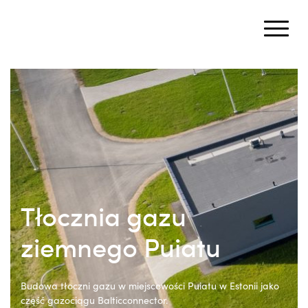
Tłocznia gazu
ziemnego Puiatu
Budowa tłoczni gazu w miejscowości Puiatu w Estonii jako
część gazociągu Balticconnector.