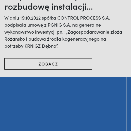
rozbudowę instalacji
produkcyjnych i budowę
W dniu 19.10.2022 spółka CONTROL PROCESS S.A.
źródła kogeneracyjnego na
podpisała umowę z PGNiG S.A. na generalne
wykonawstwo inwestycji pn.: „Zagospodarowanie złoża
potrzeby KRNiGZ Dębno
Różańsko i budowa źródła kogeneracyjnego na
potrzeby KRNiGZ Dębno”.
ZOBACZ