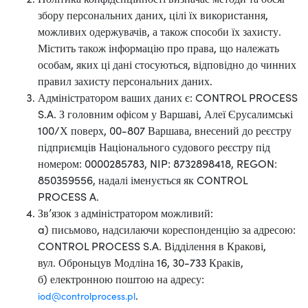
збору персональних даних, цілі їх використання,
можливих одержувачів, а також способи їх захисту.
Містить також інформацію про права, що належать
особам, яких ці дані стосуються, відповідно до чинних
правил захисту персональних даних.
Адміністратором ваших даних є: CONTROL PROCESS
S.A. З головним офісом у Варшаві, Алеї Єрусалимські
100/X поверх, 00-807 Варшава, внесений до реєстру
підприємців Національного судового реєстру під
номером: 0000285783, NIP: 8732898418, REGON:
850359556, надалі іменується як CONTROL
PROCESS A.
Зв’язок з адміністратором можливий:
a) письмово, надсилаючи кореспонденцію за адресою:
CONTROL PROCESS S.A. Відділення в Кракові,
вул. Оброньцув Модліна 16, 30-733 Краків,
б) електронною поштою на адресу:
.
iod@controlprocess.pl