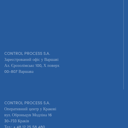
CONTROL PROCESS S.A.
Зареєстрований офіс у Варшаві
Ал. Єрозолімськє 100, X поверх
00-807 Варшава
CONTROL PROCESS S.A.
Оперативний центр у Кракові
вул. Оброньцув Модліна 16
30-733 Краків
Тел.: + 48 12 25 58 480