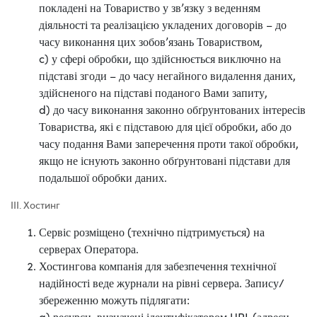
покладені на Товариство у зв’язку з веденням
діяльності та реалізацією укладених договорів – до
часу виконання цих зобов’язань Товариством,
c) у сфері обробки, що здійснюється виключно на
підставі згоди – до часу негайного видалення даних,
здійсненого на підставі поданого Вами запиту,
d) до часу виконання законно обґрунтованих інтересів
Товариства, які є підставою для цієї обробки, або до
часу подання Вами заперечення проти такої обробки,
якщо не існують законно обґрунтовані підстави для
подальшої обробки даних.
III. Хостинг
Сервіс розміщено (технічно підтримується) на
серверах Оператора.
Хостингова компанія для забезпечення технічної
надійності веде журнали на рівні сервера. Запису/
збереженню можуть підлягати:
a) ресурси, визначені ідентифікатором URL (адреси