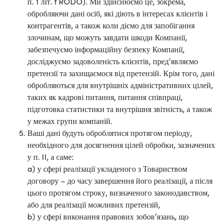
п. 1 літ. f RODO). Ми здійснюємо це, зокрема,
обробляючи дані осіб, які діють в інтересах клієнтів і
контрагентів, а також коли діємо для запобігання
злочинам, що можуть завдати шкоди Компанії,
забезпечуємо інформаційну безпеку Компанії,
досліджуємо задоволеність клієнтів, пред’являємо
претензії та захищаємося від претензій. Крім того, дані
обробляються для внутрішніх адміністративних цілей,
таких як кадрові питання, питання співпраці,
підготовка статистики та внутрішня звітність, а також
у межах групи компаній.
Ваші дані будуть оброблятися протягом періоду,
необхідного для досягнення цілей обробки, зазначених
у п. II, а саме:
a) у сфері реалізації укладеного з Товариством
договору – до часу завершення його реалізації, а після
цього протягом строку, визначеного законодавством,
або для реалізації можливих претензій,
b) у сфері виконання правових зобов’язань, що