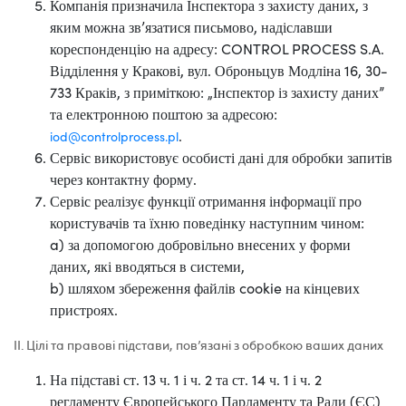
Компанія призначила Інспектора з захисту даних, з
яким можна зв’язатися письмово, надіславши
кореспонденцію на адресу: CONTROL PROCESS S.A.
Відділення у Кракові, вул. Оброньцув Модліна 16, 30-
733 Краків, з приміткою: „Інспектор із захисту даних”
та електронною поштою за адресою:
.
iod@controlprocess.pl
Сервіс використовує особисті дані для обробки запитів
через контактну форму.
Сервіс реалізує функції отримання інформації про
користувачів та їхню поведінку наступним чином:
a) за допомогою добровільно внесених у форми
даних, які вводяться в системи,
b) шляхом збереження файлів cookie на кінцевих
пристроях.
ІІ. Цілі та правові підстави, пов’язані з обробкою ваших даних
На підставі ст. 13 ч. 1 і ч. 2 та ст. 14 ч. 1 і ч. 2
регламенту Європейського Парламенту та Ради (ЄС)