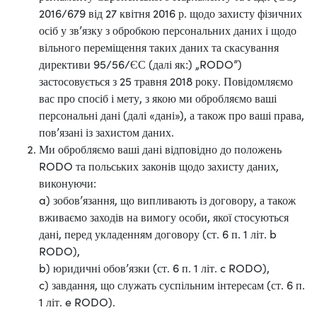
2016/679 від 27 квітня 2016 р. щодо захисту фізичних
осіб у зв’язку з обробкою персональних даних і щодо
вільного переміщення таких даних та скасування
директиви 95/56/ЄС (далі як:) „RODO”)
застосовується з 25 травня 2018 року. Повідомляємо
вас про спосіб і мету, з якою ми обробляємо ваші
персональні дані (далі «дані»), а також про ваші права,
пов’язані із захистом даних.
Ми обробляємо ваші дані відповідно до положень
RODO та польських законів щодо захисту даних,
виконуючи:
a) зобов’язання, що випливають із договору, а також
вживаємо заходів на вимогу особи, якої стосуються
дані, перед укладенням договору (ст. 6 п. 1 літ. b
RODO),
b) юридичні обов’язки (ст. 6 п. 1 літ. c RODO),
c) завдання, що служать суспільним інтересам (ст. 6 п.
1 літ. e RODO).