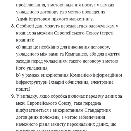
профілювання, з метою надання послуг у рамках
укладеного договору та з метою проведення
Адміністратором прямого маркетингу.
Особисті дані можуть передаватися одержувачам у
країнах за межами Європейського Союзу («треті
країни»):
a) якщо це необхідно для виконання договору,
укладеного між вами та Компанією, або для вжиття
заходів перед укладенням такого договору з метою
його укладення,
b) у рамках використання Компанією інформаційної
інфраструктури (хмарні обчислення, електронна
пошта).
У випадку, якщо обробка включає передачу даних за
межі Європейського Союзу, така передача
відбуватиметься з використанням Стандартних
договірних положень, з метою забезпечення
належного рівня захисту персональних даних, що
вимагається нормативними актами.